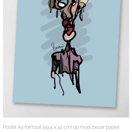
Poster A2 formaat (59,4 x 42 cm) op mooi zwaar papier.